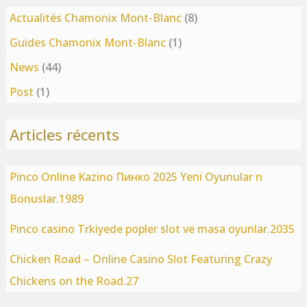
e
Actualités Chamonix Mont-Blanc
(8)
r
Guides Chamonix Mont-Blanc
(1)
c
News
(44)
h
Post
(1)
e
r
Articles récents
:
Pinco Online Kazino Пинко 2025 Yeni Oyunular n
Bonuslar.1989
Pinco casino Trkiyede popler slot ve masa oyunlar.2035
Chicken Road – Online Casino Slot Featuring Crazy
Chickens on the Road.27