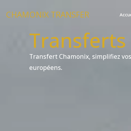
Aller
au
CHAMONIX TRANSFER
Accue
contenu
Transferts
Transfert Chamonix, simplifiez vos
européens.