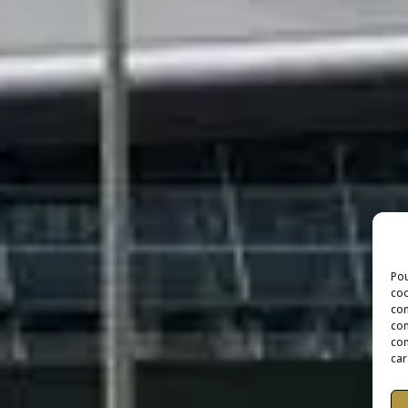
Pou
coo
con
com
con
car