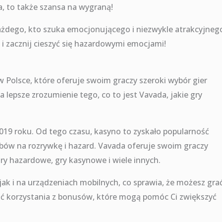
a, to także szansa na wygraną!
każdego, kto szuka emocjonującego i niezwykle atrakcyjneg
 i zacznij cieszyć się hazardowymi emocjami!
w Polsce, które oferuje swoim graczy szeroki wybór gier
lepsze zrozumienie tego, co to jest Vavada, jakie gry
2019 roku. Od tego czasu, kasyno to zyskało popularność
bów na rozrywkę i hazard. Vavada oferuje swoim graczy
ry hazardowe, gry kasynowe i wiele innych.
k i na urządzeniach mobilnych, co sprawia, że możesz grać
ść korzystania z bonusów, które mogą pomóc Ci zwiększyć