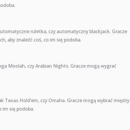
 podoba.
tomatyczne ruletka, czy automatyczny blackjack. Gracze
h, aby znaleźć coś, co im się podoba.
ega Moolah, czy Arabian Nights. Gracze mogą wygrać
ak Texas Hold’em, czy Omaha. Gracze mogą wybrać między
o im się podoba.